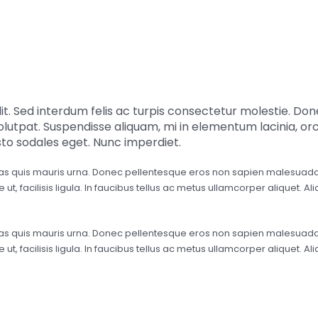
JOE ALBERT DOE
it. Sed interdum felis ac turpis consectetur molestie. Do
lutpat. Suspendisse aliquam, mi in elementum lacinia, orci
sto sodales eget. Nunc imperdiet.
as quis mauris urna. Donec pellentesque eros non sapien malesuada, a
e ut, facilisis ligula. In faucibus tellus ac metus ullamcorper aliquet
as quis mauris urna. Donec pellentesque eros non sapien malesuada, a
e ut, facilisis ligula. In faucibus tellus ac metus ullamcorper aliquet