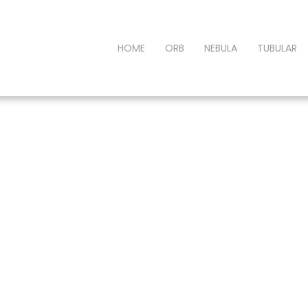
HOME
ORB
NEBULA
TUBULAR
Meet Our Staff
ABOUT US