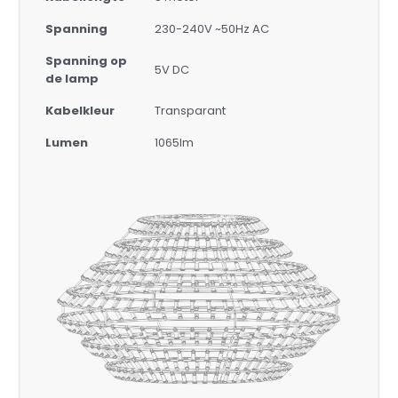
Spanning
230-240V ~50Hz AC
Spanning op
5V DC
de lamp
Kabelkleur
Transparant
Lumen
1065lm