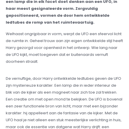
een lamp die in elk facet doet denken aan een UFO, in
haar meest gesignaleerde vorm. Zorgvuldig
gepositioneerd, vormen de door hem ontwikkelde
ledtubes de romp van het ruimtevaartuig.
Welhaast ongrijpbaar in vorm, werpt de UFO een sfeervol licht
de ruimte in. Geheel trouw aan zijn eigen ontwikkelde stijl heeft
Harry gezorgd voor openheid in het ontwerp. Wie lang naar
de UFO kijkt, moet toegeven dat er buitenaards vernuft
doorheen straalt.
De vernuftige, door Harry ontwikkelde ledtubes geven de UFO
zijn mysterieuze karakter. Een lamp die in ieder interieur de
blik van de kijker als een magneet naar zich toe zal trekken.
Een creatie om met open mond te bekijken. De UFO is bovenal
een zeer functionele bron van licht, maar met een bijzonder
karakter: hij appelleert aan de fantasie van de kijker. Met de
UFO haal je niet alleen een stuk meesterlijke verlichting in huis,
maar ook de essentie van datgene wat Harry drijft: een