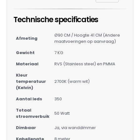
Technische specificaties
Ø90 CM / Hoogte 41 CM (Andere
Afmeting
maatvoeringen op aanvraag)
Gewicht
7 KG
Materiaal
RVS (Stainless steel) en PMMA
Kleur
temperatuur
2700K (warm wit)
(Kelvin)
Aantal leds
350
Totaal
50 Watt
stroomverbuik
Dimbaar
Ja, via wanddimmer
Kabellengte
8 meter