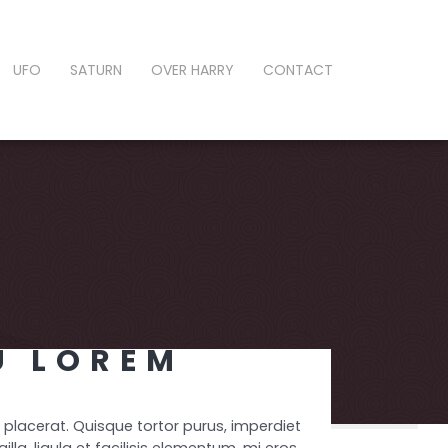
UFO
SATURN
OVER HARRY
CONTACT
U LOREM
 placerat. Quisque tortor purus, imperdiet