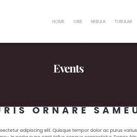
HOME
ORB
NEBULA
TUBULAR
Events
RIS ORNARE SAME
00
Days
00
Hrs
00
Mins
00
Secs
ectetur adipiscing elit. Quisque tempor dolor ac purus varius