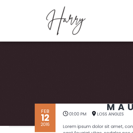
MAU
FEB
01:00 PM
LOSS ANGLES
12
2016
Lorem ipsum dolor sit amet, cons