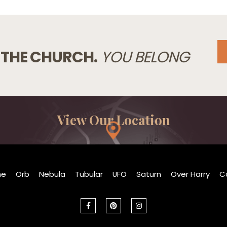
 THE CHURCH.
YOU BELONG
View Our Location
me
Orb
Nebula
Tubular
UFO
Saturn
Over Harry
C