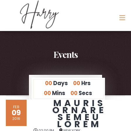
Events
00
Days
00
Hrs
00
Mins
00
Secs
MAURIS
FEB
ORNARE
09
SEMEU
2016
LOREM
02:00 PM
NEW YORK