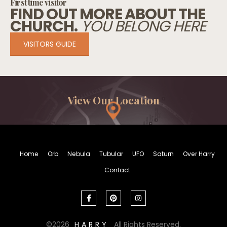
First time visitor
FIND OUT MORE ABOUT THE
CHURCH.
YOU BELONG HERE
VISITORS GUIDE
View Our Location
Home
Orb
Nebula
Tubular
UFO
Saturn
Over Harry
Contact
2026
HARRY
All Rights Reserved.