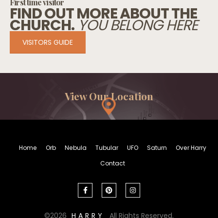
First time visitor
FIND OUT MORE ABOUT THE
CHURCH.
YOU BELONG HERE
VISITORS GUIDE
View Our Location
Home
Orb
Nebula
Tubular
UFO
Saturn
Over Harry
Contact
2026
HARRY
All Rights Reserved.