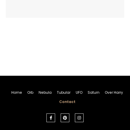
Home
Orb
Nebula
Tubular
UFO
Saturn
Over Harry
Contact