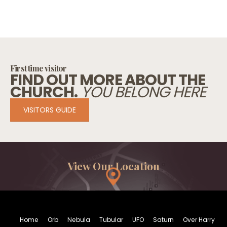
First time visitor
FIND OUT MORE ABOUT THE
CHURCH.
YOU BELONG HERE
VISITORS GUIDE
View Our Location
Home
Orb
Nebula
Tubular
UFO
Saturn
Over Harry