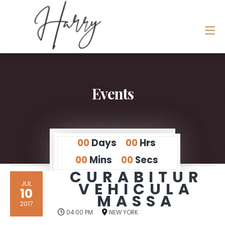
Events
00
Days
00
Hrs
00
Mins
00
Secs
CURABITUR
JUL
VEHICULA
10
MASSA
2017
04:00 PM
NEW YORK